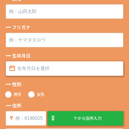
フリガナ
生年月日
性別
男性
女性
住所
〒から住所入力